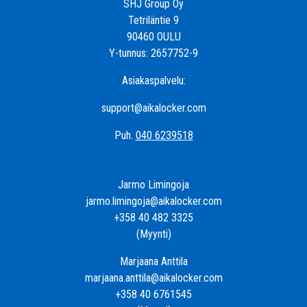
SHJ Group Oy
Tetriläntie 9
90460 OULU
Y-tunnus: 2657752-9
Asiakaspalvelu:
support@aikalocker.com
Puh.
040 6239518
Jarmo Limingoja
jarmo.limingoja@aikalocker.com
+358 40 482 3325
(Myynti)
Marjaana Anttila
marjaana.anttila@aikalocker.com
+358 40 6761545