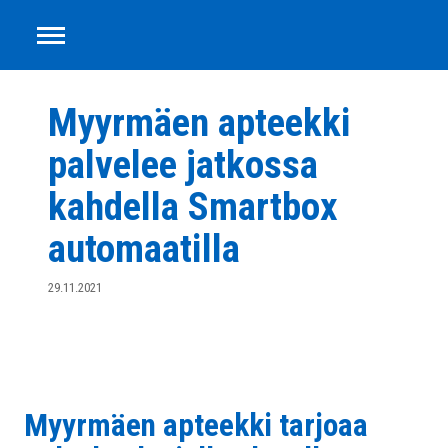
Smartbox
Siirry
sisältöön
Myyrmäen apteekki
palvelee jatkossa
kahdella Smartbox
automaatilla
29.11.2021
Myyrmäen apteekki tarjoaa