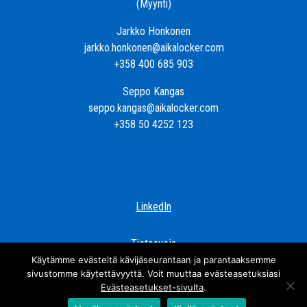
(Myynti)
Jarkko Honkonen
jarkko.honkonen@aikalocker.com
+358 400 685 903
Seppo Kangas
seppo.kangas@aikalocker.com
+358 50 4252 123
LinkedIn
Tietosuoja
Käytämme evästeitä kävijäseurantaan ja parantaaksemme
sivustomme käytettävyyttä. Voit muuttaa evästeasetuksiasi
Evästeasetukset-sivulta
.