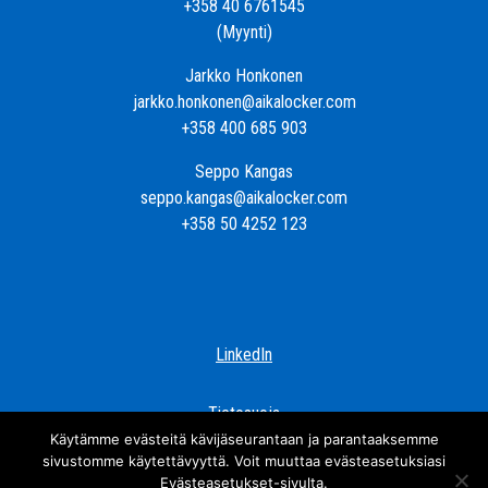
+358 40 6761545
(Myynti)
Jarkko Honkonen
jarkko.honkonen@aikalocker.com
+358 400 685 903
Seppo Kangas
seppo.kangas@aikalocker.com
+358 50 4252 123
LinkedIn
Tietosuoja
Käytämme evästeitä kävijäseurantaan ja parantaaksemme
sivustomme käytettävyyttä. Voit muuttaa evästeasetuksiasi
Evästeasetukset-sivulta
.