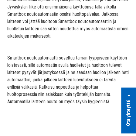
Jyväskylän liike otti ensimmäisenä käyttöönsä tällä viikolla
Smartbox noutoautomaatin osaksi huoltopalvelua. Jatkossa
laitteen voi jättää huoltoon Smartbox noutoautomaattiin ja
huolletun laitteen saa sitten noudettua myös automaatista omien
aikataulujen mukaisesti.
Smartbox noutoautomaatti soveltuu tämän tyyppiseen käyttöön
loistavasti, sillä automaatin avulla huolletut ja huoltoon tulevat
laitteet pysyvät järjestyksessä ja ne saadaan huollon jälkeen heti
automaattiin, jonka jälkeen laitteen luovutukseen ei tarvita
erillisiä välikäsiä. Ratkaisu nopeuttaa ja helpottaa
huoltoprosessia niin asiakkaan kuin työntekijän kannalta.
Automaatilla laitteen nouto on myös täysin hygieenistä.
Ota yhteyttä