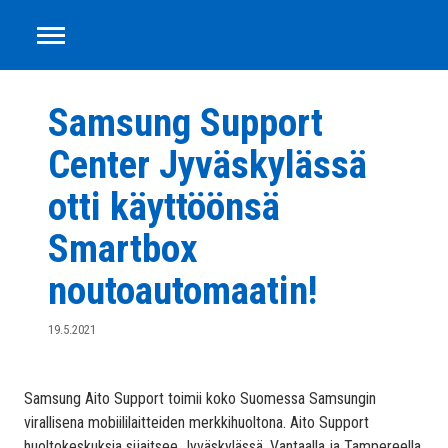
Smartbox
Siirry
sisältöön
Samsung Support
Center Jyväskylässä
otti käyttöönsä
Smartbox
noutoautomaatin!
19.5.2021
Samsung Aito Support toimii koko Suomessa Samsungin
virallisena mobiililaitteiden merkkihuoltona. Aito Support
huoltokeskuksia sijaitsee Jyväskylässä, Vantaalla ja Tampereella.