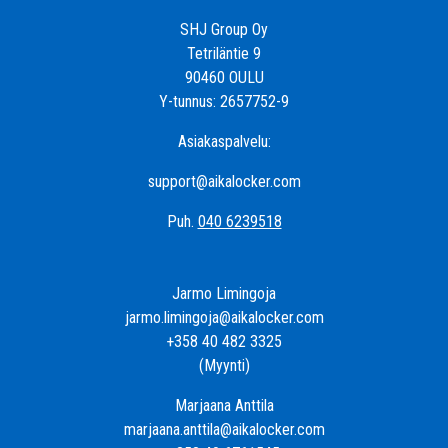
SHJ Group Oy
Tetriläntie 9
90460 OULU
Y-tunnus: 2657752-9
Asiakaspalvelu:
support@aikalocker.com
Puh.
040 6239518
Jarmo Limingoja
jarmo.limingoja@aikalocker.com
+358 40 482 3325
(Myynti)
Marjaana Anttila
marjaana.anttila@aikalocker.com