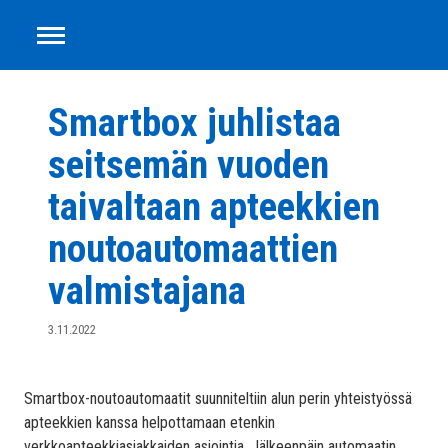
Smartbox
Siirry
sisältöön
Smartbox juhlistaa
seitsemän vuoden
taivaltaan apteekkien
noutoautomaattien
valmistajana
3.11.2022
Smartbox-noutoautomaatit suunniteltiin alun perin yhteistyössä
apteekkien kanssa helpottamaan etenkin
verkkoapteekkiasiakkaiden asiointia. Jälkeenpäin automaatin