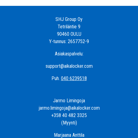
SHJ Group Oy
Tetriläntie 9
90460 OULU
Y-tunnus: 2657752-9
Asiakaspalvelu:
support@aikalocker.com
Puh.
040 6239518
Jarmo Limingoja
jarmo.limingoja@aikalocker.com
+358 40 482 3325
(Myynti)
Marjaana Anttila