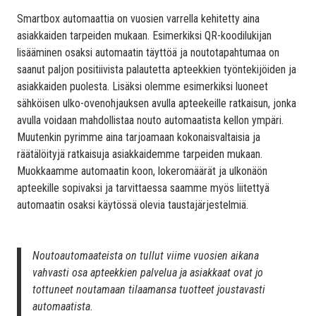
Smartbox automaattia on vuosien varrella kehitetty aina
asiakkaiden tarpeiden mukaan. Esimerkiksi QR-koodilukijan
lisääminen osaksi automaatin täyttöä ja noutotapahtumaa on
saanut paljon positiivista palautetta apteekkien työntekijöiden ja
asiakkaiden puolesta. Lisäksi olemme esimerkiksi luoneet
sähköisen ulko-ovenohjauksen avulla apteekeille ratkaisun, jonka
avulla voidaan mahdollistaa nouto automaatista kellon ympäri.
Muutenkin pyrimme aina tarjoamaan kokonaisvaltaisia ja
räätälöityjä ratkaisuja asiakkaidemme tarpeiden mukaan.
Muokkaamme automaatin koon, lokeromäärät ja ulkonäön
apteekille sopivaksi ja tarvittaessa saamme myös liitettyä
automaatin osaksi käytössä olevia taustajärjestelmiä.
Noutoautomaateista on tullut viime vuosien aikana
vahvasti osa apteekkien palvelua ja asiakkaat ovat jo
tottuneet noutamaan tilaamansa tuotteet joustavasti
automaatista.