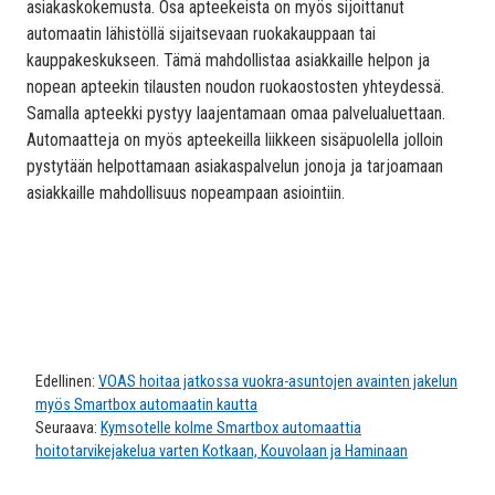
asiakaskokemusta. Osa apteekeista on myös sijoittanut
automaatin lähistöllä sijaitsevaan ruokakauppaan tai
kauppakeskukseen. Tämä mahdollistaa asiakkaille helpon ja
nopean apteekin tilausten noudon ruokaostosten yhteydessä.
Samalla apteekki pystyy laajentamaan omaa palvelualuettaan.
Automaatteja on myös apteekeilla liikkeen sisäpuolella jolloin
pystytään helpottamaan asiakaspalvelun jonoja ja tarjoamaan
asiakkaille mahdollisuus nopeampaan asiointiin.
Edellinen:
VOAS hoitaa jatkossa vuokra-asuntojen avainten jakelun
myös Smartbox automaatin kautta
Seuraava:
Kymsotelle kolme Smartbox automaattia
hoitotarvikejakelua varten Kotkaan, Kouvolaan ja Haminaan