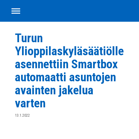
Smartbox
Siirry
sisältöön
Turun
Ylioppilaskyläsäätiölle
asennettiin Smartbox
automaatti asuntojen
avainten jakelua
varten
13.1.2022