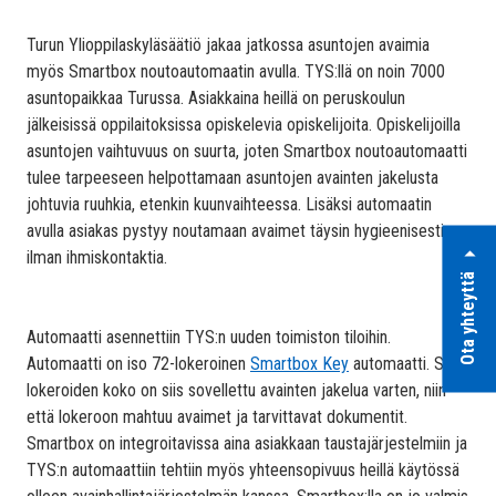
Turun Ylioppilaskyläsäätiö jakaa jatkossa asuntojen avaimia
myös Smartbox noutoautomaatin avulla. TYS:llä on noin 7000
asuntopaikkaa Turussa. Asiakkaina heillä on peruskoulun
jälkeisissä oppilaitoksissa opiskelevia opiskelijoita. Opiskelijoilla
asuntojen vaihtuvuus on suurta, joten Smartbox noutoautomaatti
tulee tarpeeseen helpottamaan asuntojen avainten jakelusta
johtuvia ruuhkia, etenkin kuunvaihteessa. Lisäksi automaatin
avulla asiakas pystyy noutamaan avaimet täysin hygieenisesti,
ilman ihmiskontaktia.
Ota yhteyttä
Automaatti asennettiin TYS:n uuden toimiston tiloihin.
Automaatti on iso 72-lokeroinen
Smartbox Key
automaatti. Sen
lokeroiden koko on siis sovellettu avainten jakelua varten, niin
että lokeroon mahtuu avaimet ja tarvittavat dokumentit.
Smartbox on integroitavissa aina asiakkaan taustajärjestelmiin ja
TYS:n automaattiin tehtiin myös yhteensopivuus heillä käytössä