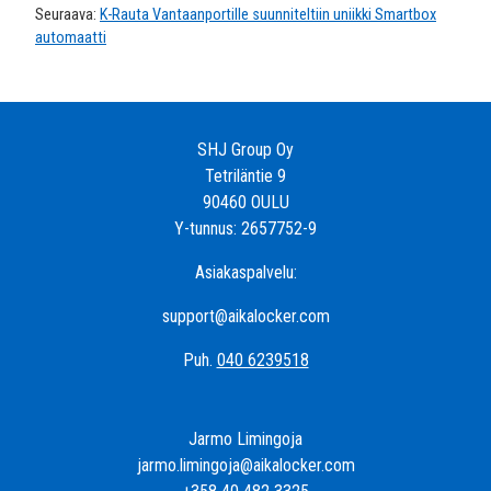
Seuraava:
K-Rauta Vantaanportille suunniteltiin uniikki Smartbox
automaatti
SHJ Group Oy
Tetriläntie 9
90460 OULU
Y-tunnus: 2657752-9
Asiakaspalvelu:
support@aikalocker.com
Puh.
040 6239518
Jarmo Limingoja
jarmo.limingoja@aikalocker.com