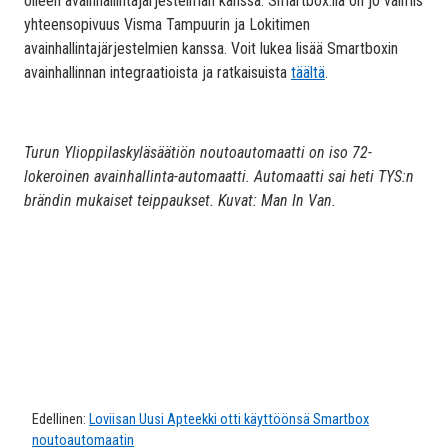
olleen avainhallintajärjestelmän kanssa. Smartbox:lla on jo valmis
yhteensopivuus Visma Tampuurin ja Lokitimen
avainhallintajärjestelmien kanssa. Voit lukea lisää Smartboxin
avainhallinnan integraatioista ja ratkaisuista
täältä
.
Turun Ylioppilaskyläsäätiön noutoautomaatti on iso 72-
lokeroinen avainhallinta-automaatti. Automaatti sai heti TYS:n
brändin mukaiset teippaukset. Kuvat: Man In Van.
Edellinen:
Loviisan Uusi Apteekki otti käyttöönsä Smartbox
noutoautomaatin